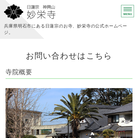
日蓮宗 神興山 妙栄寺
兵庫県明石市にある日蓮宗のお寺、妙栄寺の公式ホームペー
ジ。
妙栄寺って？
お問い合わせはこちら
あなたが祈る あなたと祈る
寺院概要
様々な供養の形
こんな活動をしています
寺院概要・お問い合わせ