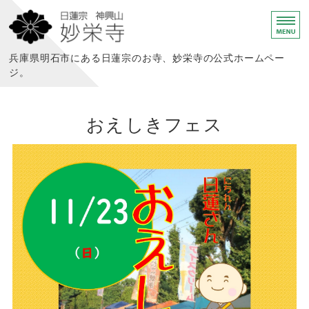
日蓮宗 神興山 妙栄寺
兵庫県明石市にある日蓮宗のお寺、妙栄寺の公式ホームペー
ジ。
妙栄寺って？
おえしきフェス
あなたが祈る あなたと祈る
様々な供養の形
こんな活動をしています
寺院概要・お問い合わせ